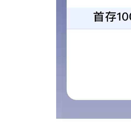
能分解化学农药及化肥的残留物质，对
核心产品
链板式翻抛机
客户现场